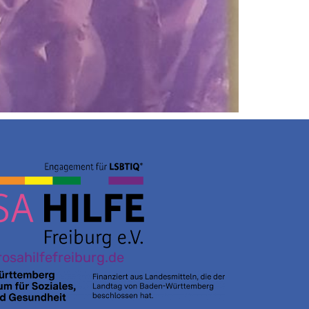
osahilfefreiburg.de