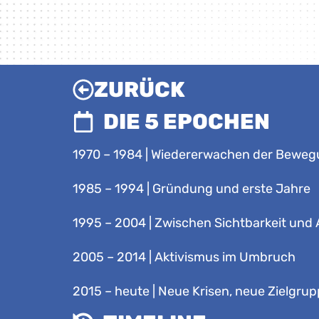
Lautstär
zu
regeln.
ZURÜCK
DIE 5 EPOCHEN
1970 – 1984 | Wiedererwachen der Bewe
1985 – 1994 | Gründung und erste Jahre
1995 – 2004 | Zwischen Sichtbarkeit un
2005 – 2014 | Aktivismus im Umbruch
2015 – heute | Neue Krisen, neue Zielgru