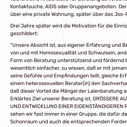
Kontaktsuche, AIDS oder Gruppenangeboten. Der 
über eine private Wohnung, später über das Jos-F
Drei Jahre später wird die Motivation für die Ein
geschildert:
"Unsere Absicht ist, aus eigener Erfahrung und 
von und mit Homosexualität und Schwulsein, an
Form von Beratung unterstützend und fördernd be
wesentlich einfacher, zu wissen, daß er mit jeman
seine Gefühle und Empfindungen teilt, gleiche Er
einem heterosexuellen Berater(in) den Sachverhal
daß dieser Vorteil die Mängel der Laienberatung a
en
Erklärtes Ziel unserer Beratung ist, GRÖSSER
nter
UND ENTWICKLUNG EINER EIGENSTÄNDIGEREN P
,
sehen wir fast immer in einer Gruppe, die dafü
Schonraum und auch die entsprechenden Forderu