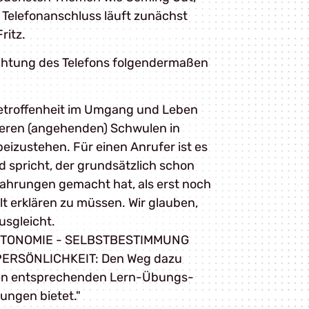
Telefonanschluss läuft zunächst
ritz.
richtung des Telefons folgendermaßen
Betroffenheit im Umgang und Leben
deren (angehenden) Schwulen in
izustehen. Für einen Anrufer ist es
d spricht, der grundsätzlich schon
fahrungen gemacht hat, als erst noch
t erklären zu müssen. Wir glauben,
usgleicht.
E AUTONOMIE - SELBSTBESTIMMUNG
ERSÖNLICHKEIT: Den Weg dazu
r den entsprechenden Lern-Übungs-
ngen bietet."