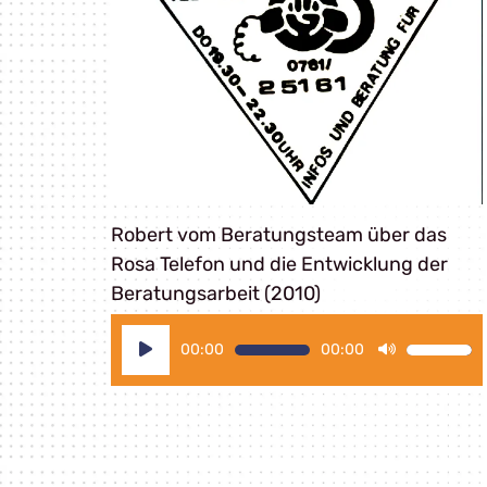
Robert vom Beratungsteam über das
Rosa Telefon und die Entwicklung der
Beratungsarbeit (2010)
Audio-
00:00
00:00
Pfeiltast
Player
Hoch/Ru
benutzen
um
die