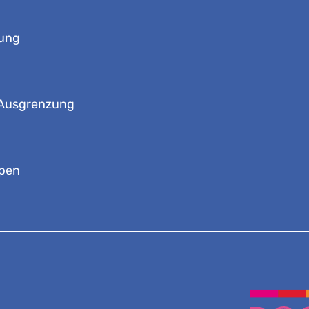
gung
d Ausgrenzung
ppen